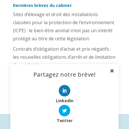
Dernières brèves du cabinet
Sites d’élevage et droit des installations
classées pour la protection de l’environnement
(ICPE) : le bien-être animal n’est pas un intérêt
protégé au titre de cette législation
Contrats d’obligation d’achat et prix négatifs :
les nouvelles obligations d’arrêt et de limitation
de production
Partagez notre brève!
Qualité environnementale et insertion
paysagère des grandes surfaces : le Conseil
d’Etat donne toute sa portée à l’obligation de
mise à niveau introduite par la loi Pinel
LinkedIn
Twitter
©
Iroise Avocats
|
Mentions légales