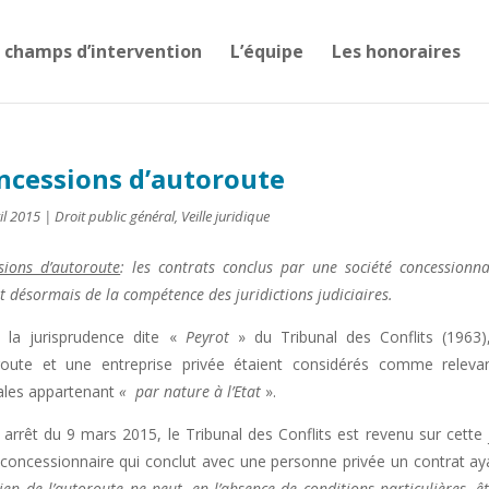
 champs d’intervention
L’équipe
Les honoraires
ncessions d’autoroute
il 2015
|
Droit public général
,
Veille juridique
sions d’autoroute
: les contrats conclus par une société concessionn
t désormais de la compétence des juridictions judiciaires.
 la jurisprudence dite «
Peyrot
» du Tribunal des Conflits (1963)
route et une entreprise privée étaient considérés comme relevan
ales appartenant
« par nature à l’Etat
».
 arrêt du 9 mars 2015, le Tribunal des Conflits est revenu sur cette 
 concessionnaire qui conclut avec une personne privée un contrat ay
tien de l’autoroute
ne peut, en l’absence de conditions particulières,