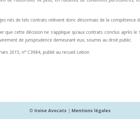
.
iges nés de tels contrats relèvent donc désormais de la compétence des 
ver que cette décision ne s’applique qu’aux contrats conclus après le
evirement de jurisprudence demeurant eux, soumis au droit public.
mars 2015, n° C3984, publié au recueil Lebon
©
Iroise Avocats
|
Mentions légales