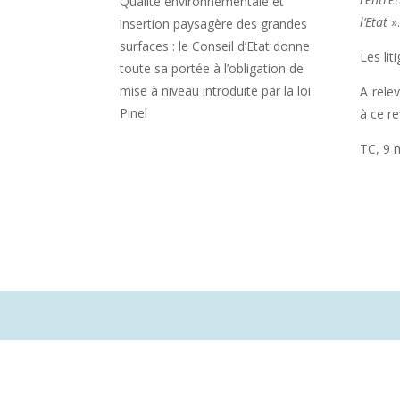
Qualité environnementale et
l’Etat
»
insertion paysagère des grandes
surfaces : le Conseil d’Etat donne
Les lit
toute sa portée à l’obligation de
mise à niveau introduite par la loi
A rele
Pinel
à ce r
TC, 9 