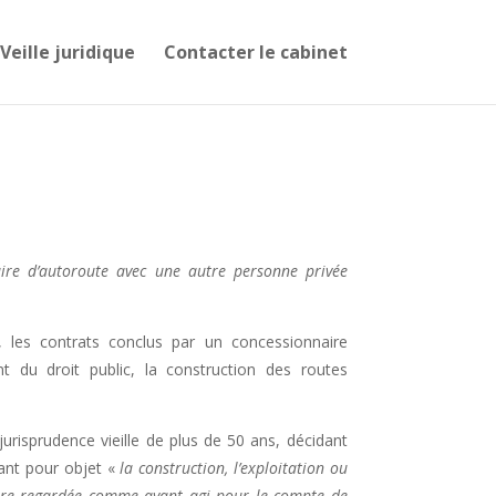
Veille juridique
Contacter le cabinet
aire d’autoroute avec une autre personne privée
, les contrats conclus par un concessionnaire
t du droit public, la construction des routes
jurisprudence vieille de plus de 50 ans, décidant
ant pour objet «
la construction, l’exploitation ou
 être regardée comme ayant agi pour le compte de